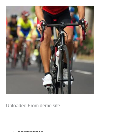
Uplo­aded From demo site