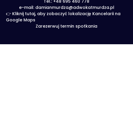
Tel.: +48 695 460 778
e-mail: damianmurdza@adwokatmurdza.pl
👉 Kliknij tutaj, aby zobaczyć lokalizację Kancelarii na
Google Maps
Zarezerwuj termin spotkania