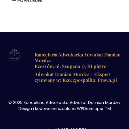
POPRZEDNI
Kancelaria Adwokacka Adwokat Damian
Murdza
Rzeszów, ul. Szopena 17, III piętro
Adwokat Damian Murdza - Ekspert
cytowany w: Rzeczpospolita, Prawo.pl
© 2025 Kancelaria Adwokacka Adwokat Damian Murdza.
Design i kodowanie szablonu WPDeveloper TM