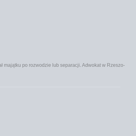
ł mająt­ku po roz­wo­dzie lub sepa­ra­cji. Adwo­kat w Rze­szo­