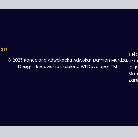
ian
Tel.
© 2025 Kancelaria Adwokacka Adwokat Damian Murdza.
e-m
Design i kodowanie szablonu WPDeveloper TM
👉 K
Map
Zare