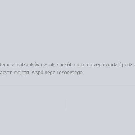
de­mu z mał­żon­ków i w jaki spo­sób moż­na prze­pro­wa­dzić podzia
ą­cych mająt­ku wspól­ne­go i osobistego.