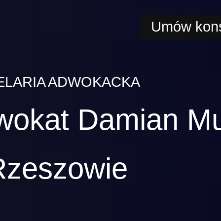
Umów kons
ELARIA ADWOKACKA
wokat Damian M
Rzeszowie