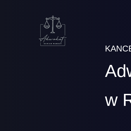
KANC
Ad
w 