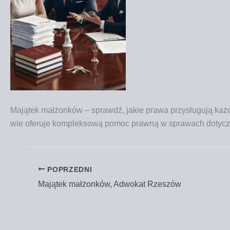
Mają­tek mał­żon­ków – sprawdź, jakie pra­wa przy­słu­gu­ją każ­
wie ofe­ru­je kom­plek­so­wą pomoc praw­ną w spra­wach doty­cz
POPRZEDNI
Majątek małżonków, Adwokat Rzeszów