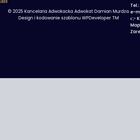
ian
Tel.
© 2025 Kancelaria Adwokacka Adwokat Damian Murdza.
e-m
Design i kodowanie szablonu WPDeveloper TM
👉 K
Map
Zare