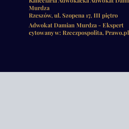
Kancelaria Adwokacka Adwokat Dam
Murdza
Rzeszów, ul. Szopena 17, III piętro
Adwokat Damian Murdza - Ekspert
cytowany w: Rzeczpospolita, Prawo.pl