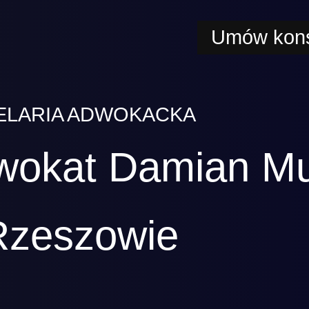
Umów kons
ELARIA ADWOKACKA
wokat Damian M
Rzeszowie