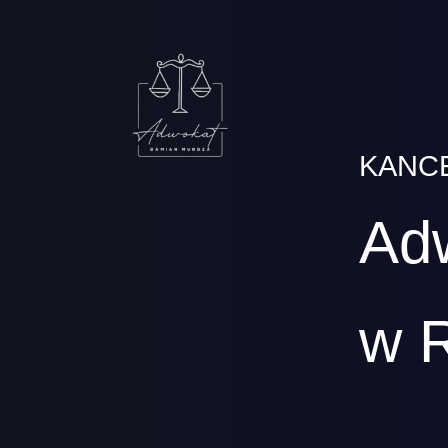
KANC
Ad
w 