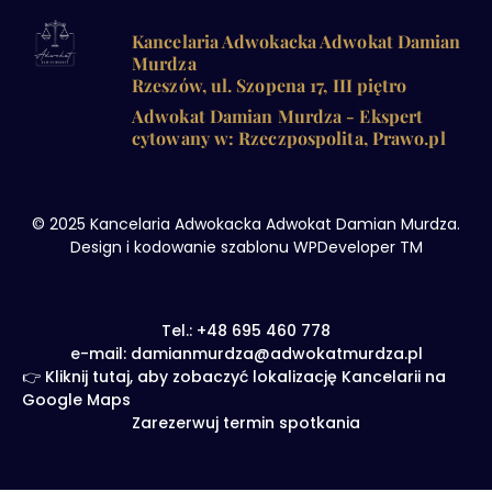
Kancelaria Adwokacka Adwokat Damian
Murdza
Rzeszów, ul. Szopena 17, III piętro
Adwokat Damian Murdza - Ekspert
cytowany w: Rzeczpospolita, Prawo.pl
© 2025 Kancelaria Adwokacka Adwokat Damian Murdza.
Design i kodowanie szablonu WPDeveloper TM
Tel.: +48 695 460 778
e-mail: damianmurdza@adwokatmurdza.pl
👉 Kliknij tutaj, aby zobaczyć lokalizację Kancelarii na
Google Maps
Zarezerwuj termin spotkania