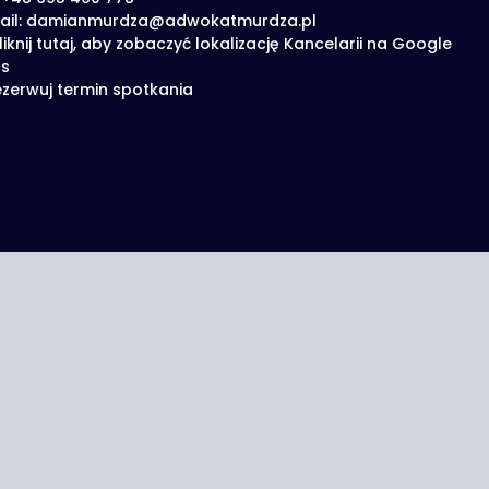
ail: damianmurdza@adwokatmurdza.pl
liknij tutaj, aby zobaczyć lokalizację Kancelarii na Google
s
zerwuj termin spotkania