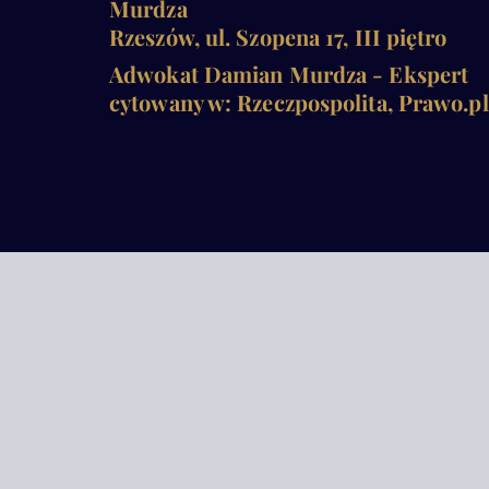
Murdza
Rzeszów, ul. Szopena 17, III piętro
Adwokat Damian Murdza - Ekspert
cytowany w: Rzeczpospolita, Prawo.pl