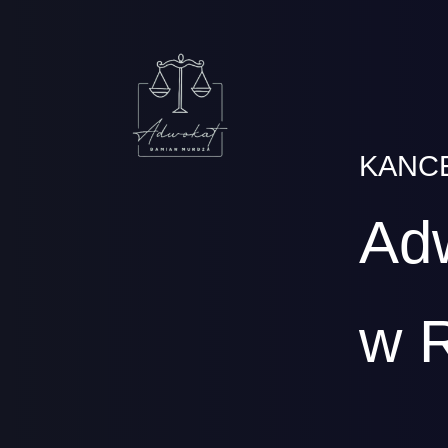
KANC
Ad
w 