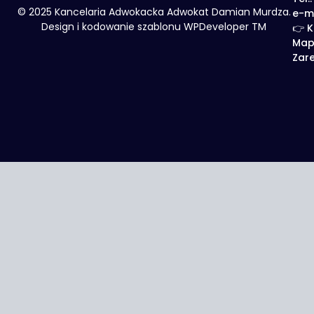
© 2025 Kancelaria Adwokacka Adwokat Damian Murdza.
e-m
Design i kodowanie szablonu WPDeveloper TM
👉 K
Map
Zare