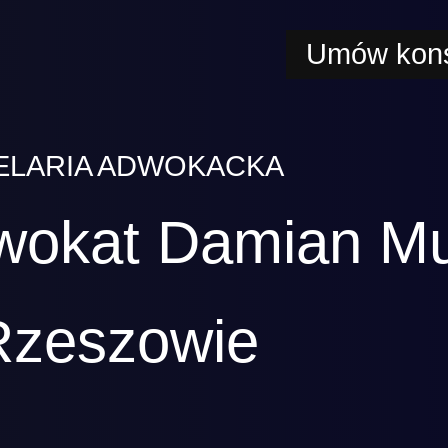
Umów kons
ELARIA ADWOKACKA
wokat Damian M
Rzeszowie