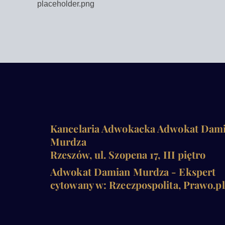
placeholder.png
Kancelaria Adwokacka Adwokat Dam
Murdza
Rzeszów, ul. Szopena 17, III piętro
Adwokat Damian Murdza - Ekspert
cytowany w: Rzeczpospolita, Prawo.pl