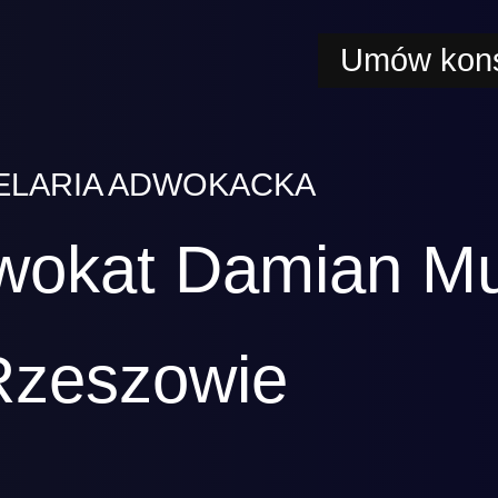
Umów kons
ELARIA ADWOKACKA
wokat Damian M
Rzeszowie