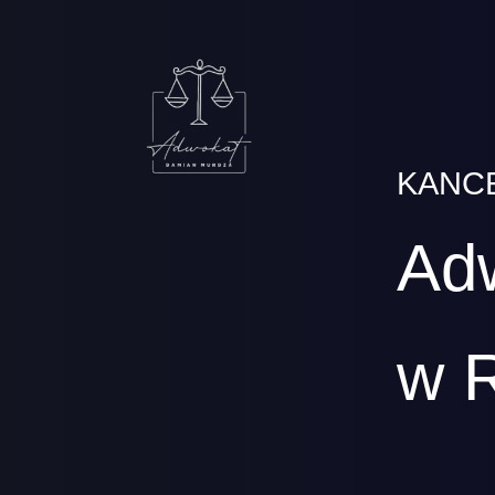
KANC
Ad
w 