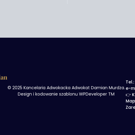
ian
Tel.
© 2025 Kancelaria Adwokacka Adwokat Damian Murdza.
e-m
Design i kodowanie szablonu WPDeveloper TM
👉 K
Map
Zare