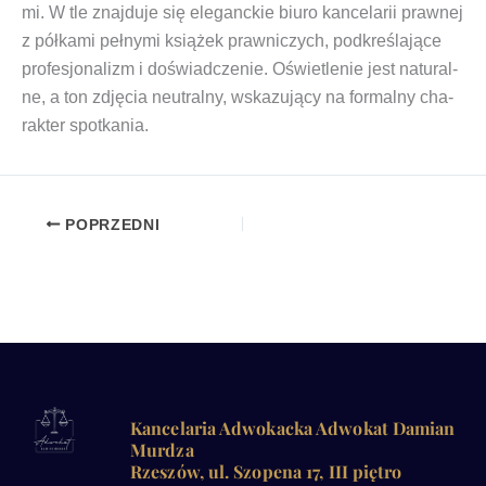
mi. W tle znaj­du­je się ele­ganc­kie biu­ro kan­ce­la­rii praw­nej
z pół­ka­mi peł­ny­mi ksią­żek praw­ni­czych, pod­kre­śla­ją­ce
pro­fe­sjo­na­lizm i doświad­cze­nie. Oświe­tle­nie jest natu­ral­
ne, a ton zdję­cia neu­tral­ny, wska­zu­ją­cy na for­mal­ny cha­
rak­ter spotkania.
POPRZEDNI
Kancelaria Adwokacka Adwokat Damian
Murdza
Rzeszów, ul. Szopena 17, III piętro