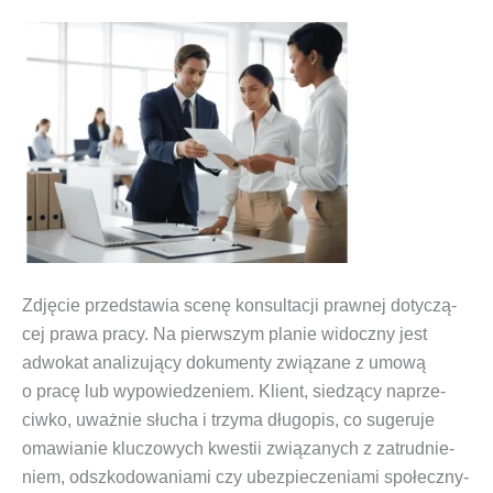
Zdję­cie przed­sta­wia sce­nę kon­sul­ta­cji praw­nej doty­czą­
cej pra­wa pra­cy. Na pierw­szym pla­nie widocz­ny jest
adwo­kat ana­li­zu­ją­cy doku­men­ty zwią­za­ne z umo­wą
o pra­cę lub wypo­wie­dze­niem. Klient, sie­dzą­cy naprze­
ciw­ko, uważ­nie słu­cha i trzy­ma dłu­go­pis, co suge­ru­je
oma­wia­nie klu­czo­wych kwe­stii zwią­za­nych z zatrud­nie­
niem, odszko­do­wa­nia­mi czy ubez­pie­cze­nia­mi spo­łecz­ny­