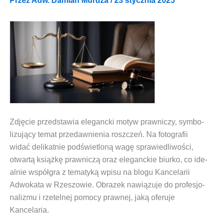
Przez
Adw. Damian Murdza
/
23 stycznia 2025
Zdję­cie przed­sta­wia ele­ganc­ki motyw praw­ni­czy, sym­bo­
li­zu­ją­cy temat przedaw­nie­nia rosz­czeń. Na foto­gra­fii
widać deli­kat­nie pod­świe­tlo­ną wagę spra­wie­dli­wo­ści,
otwar­tą książ­kę praw­ni­czą oraz ele­ganc­kie biur­ko, co ide­
al­nie współ­gra z tema­ty­ką wpi­su na blo­gu Kan­ce­la­rii
Adwo­ka­ta w Rze­szo­wie. Obra­zek nawią­zu­je do pro­fe­sjo­
na­li­zmu i rze­tel­nej pomo­cy praw­nej, jaką ofe­ru­je
Kancelaria.