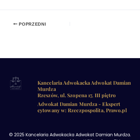
POPRZEDNI
Kancelaria Adwokacka Adwokat Damian
Murdza
Rzeszów, ul. Szopena 17, III piętro
Adwokat Damian Murdza - Ekspert
cytowany w: Rzeczpospolita, Prawo.pl
© 2025 Kancelaria Adwokacka Adwokat Damian Murdza.