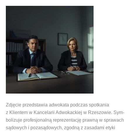
Zdję­cie przed­sta­wia adwo­ka­ta pod­czas spo­tka­nia
z Klien­tem w Kan­ce­la­rii Adwo­kac­kiej w Rze­szo­wie. Sym­
bo­li­zu­je pro­fe­sjo­nal­ną repre­zen­ta­cję praw­ną w spra­wach
sądo­wych i poza­są­do­wych, zgod­ną z zasa­da­mi ety­ki