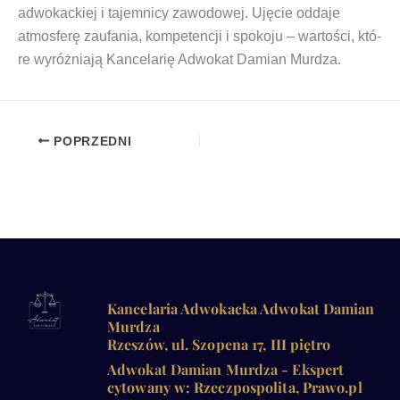
adwo­kac­kiej i tajem­ni­cy zawo­do­wej. Uję­cie odda­je
atmos­fe­rę zaufa­nia, kom­pe­ten­cji i spo­ko­ju – war­to­ści, któ­
re wyróż­nia­ją Kan­ce­la­rię Adwo­kat Damian Murdza.
POPRZEDNI
Kancelaria Adwokacka Adwokat Damian
Murdza
Rzeszów, ul. Szopena 17, III piętro
Adwokat Damian Murdza - Ekspert
cytowany w: Rzeczpospolita, Prawo.pl