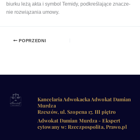
biur­ku leżą akta i sym­bol Temi­dy, pod­kre­śla­ją­ce zna­cze­
nie roz­wią­za­nia umowy.
POPRZEDNI
Kancelaria Adwokacka Adwokat Damian
Murdza
Rzeszów, ul. Szopena 17, III piętro
Adwokat Damian Murdza - Ekspert
cytowany w: Rzeczpospolita, Prawo.pl