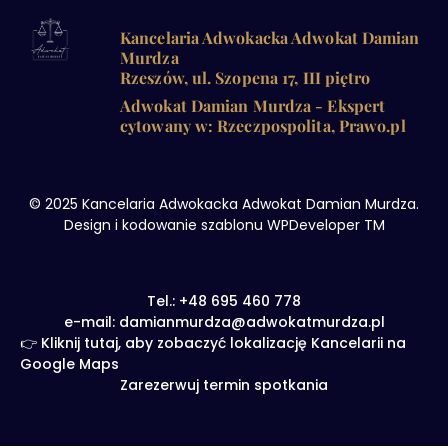
Kancelaria Adwokacka Adwokat Damian
Murdza
Rzeszów, ul. Szopena 17, III piętro
Adwokat Damian Murdza - Ekspert
cytowany w: Rzeczpospolita, Prawo.pl
© 2025 Kancelaria Adwokacka Adwokat Damian Murdza.
Design i kodowanie szablonu WPDeveloper TM
Tel.: +48 695 460 778
e-mail: damianmurdza@adwokatmurdza.pl
👉 Kliknij tutaj, aby zobaczyć lokalizację Kancelarii na
Google Maps
Zarezerwuj termin spotkania