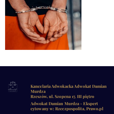
Kancelaria Adwokacka Adwokat Damian
Murdza
Rzeszów, ul. Szopena 17, III piętro
Adwokat Damian Murdza - Ekspert
cytowany w: Rzeczpospolita, Prawo.pl