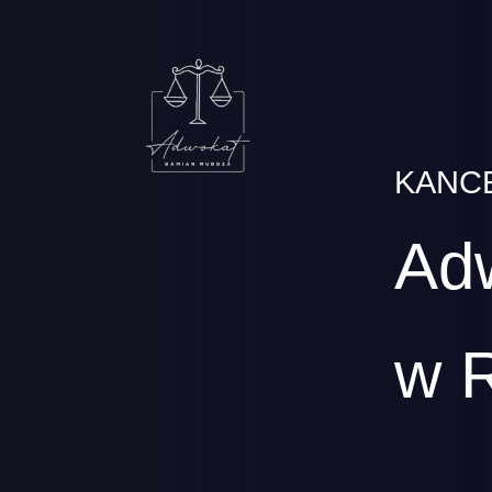
KANC
Ad
w 