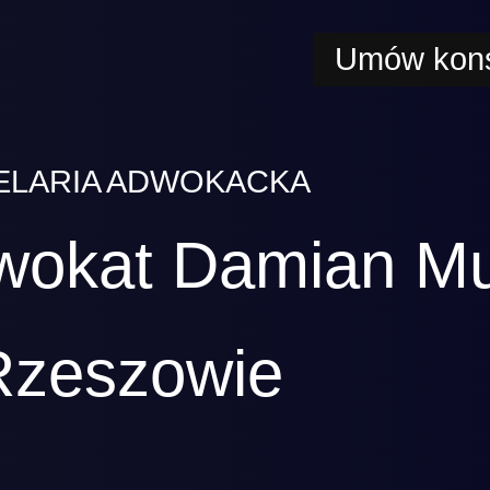
Umów kons
ELARIA ADWOKACKA
wokat Damian M
Rzeszowie