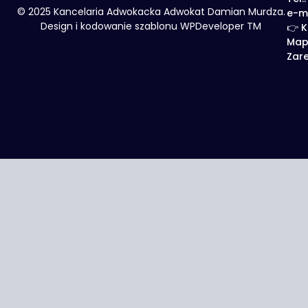
© 2025 Kancelaria Adwokacka Adwokat Damian Murdza.
e-m
Design i kodowanie szablonu WPDeveloper TM
👉 K
Map
Zare