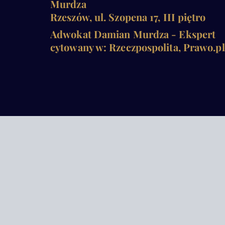
Murdza
Rzeszów, ul. Szopena 17, III piętro
Adwokat Damian Murdza - Ekspert
cytowany w: Rzeczpospolita, Prawo.pl