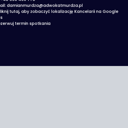
ail: damianmurdza@adwokatmurdza.pl
liknij tutaj, aby zobaczyć lokalizację Kancelarii na Google
s
zerwuj termin spotkania