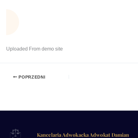
Uplo­aded From demo site
POPRZEDNI
Kancelaria Adwokacka Adwokat Damian