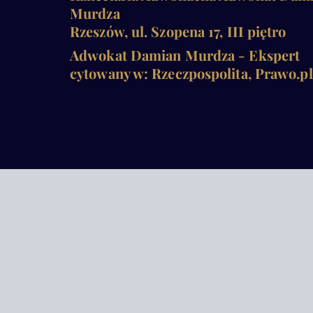
Murdza
Rzeszów, ul. Szopena 17, III piętro
Adwokat Damian Murdza - Ekspert
cytowany w: Rzeczpospolita, Prawo.pl