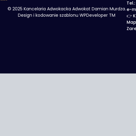
Tel.
© 2025 Kancelaria Adwokacka Adwokat Damian Murdza.
e-m
Design i kodowanie szablonu WPDeveloper TM
👉 K
Map
Zare