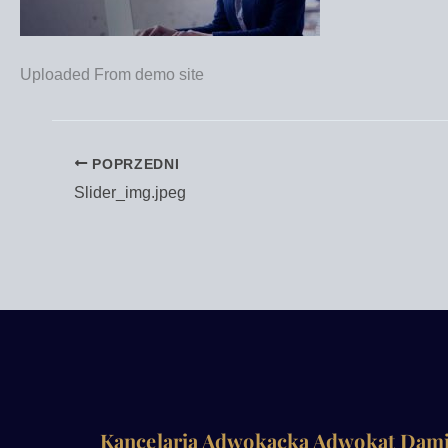
Uplo­aded From demo site
POPRZEDNI
Slider_img.jpeg
Kancelaria Adwokacka Adwokat Dam