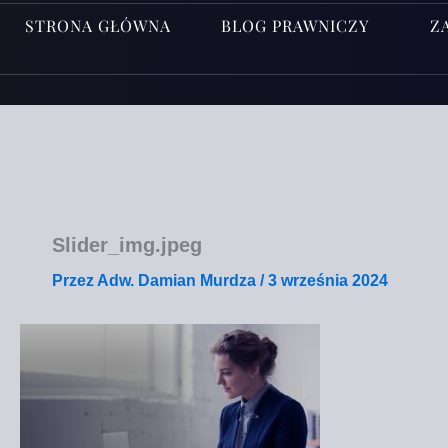
STRONA GŁÓWNA
BLOG PRAWNICZY
Z
Slider_img.jpeg
Przez
Adw. Damian Murdza
/
3 września 2024