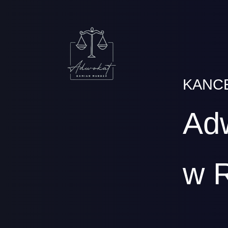
KANC
Ad
w 