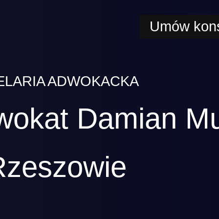
Umów kons
ELARIA ADWOKACKA
wokat Damian M
Rzeszowie