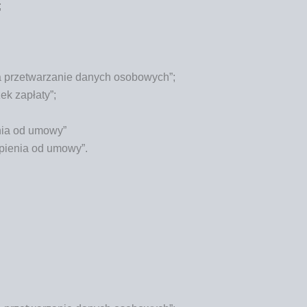
;
na prze­twa­rza­nie danych osobowych”;
ek zapłaty”;
e­nia od umowy”
ą­pie­nia od umowy”.