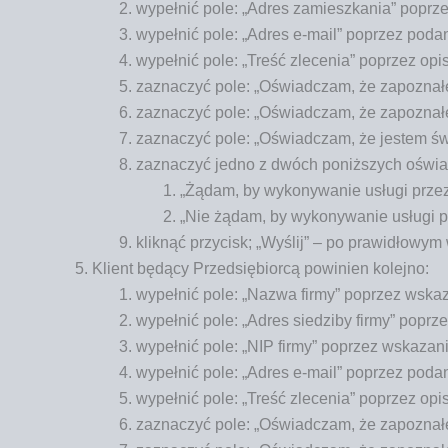
wypeł­nić pole: „Adres zamiesz­ka­nia” poprze
wypeł­nić pole: „Adres e‑mail” poprzez poda­
wypeł­nić pole: „Treść zle­ce­nia” poprzez opi
zazna­czyć pole: „Oświad­czam, że zapo­zna­ł
zazna­czyć pole: „Oświad­czam, że zapo­zna­łem
zazna­czyć pole: „Oświad­czam, że jestem świa
zazna­czyć jed­no z dwóch poniż­szych oświa
„Żądam, by wyko­ny­wa­nie usłu­gi prze
„Nie żądam, by wyko­ny­wa­nie usłu­gi 
klik­nąć przy­cisk; „Wyślij” – po pra­wi­dło­wy
Klient będą­cy Przed­się­bior­cą powi­nien kolejno:
wypeł­nić pole: „Nazwa fir­my” poprzez wska­z
wypeł­nić pole: „Adres sie­dzi­by fir­my” poprz
wypeł­nić pole: „NIP fir­my” poprzez wska­za­
wypeł­nić pole: „Adres e‑mail” poprzez poda­n
wypeł­nić pole: „Treść zle­ce­nia” poprzez opi
zazna­czyć pole: „Oświad­czam, że zapo­zna­ł