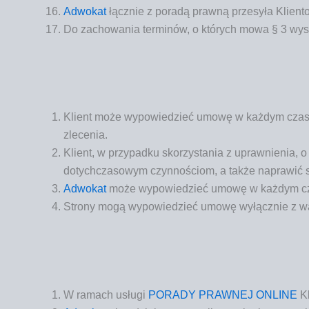
Adwo­kat
łącz­nie z pora­dą praw­ną prze­sy­ła Klien­t
Do zacho­wa­nia ter­mi­nów, o któ­rych mowa § 3 wysta
Klient może wypo­wie­dzieć umo­wę w każ­dym cza­si
zlecenia.
Klient, w przy­pad­ku sko­rzy­sta­nia z upraw­nie­nia,
dotych­cza­so­wym czyn­no­ściom, a tak­że napra­wić sz
Adwo­kat
może wypo­wie­dzieć umo­wę w każ­dym c
Stro­ny mogą wypo­wie­dzieć umo­wę wyłącz­nie z 
W ramach usłu­gi
PORADY PRAWNEJ ONLINE
Kl