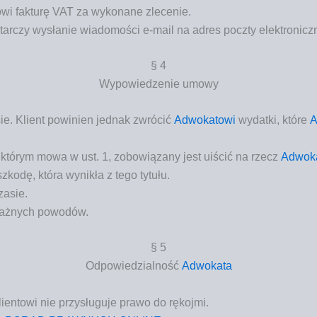
o­wi fak­tu­rę VAT za wyko­na­ne zlecenie.
r­czy wysła­nie wia­do­mo­ści e‑mail na adres pocz­ty elek­tro­nicz­
§ 4
Wypo­wie­dze­nie umowy
e. Klient powi­nien jed­nak zwró­cić
Adwo­ka­to­wi
wydat­ki, któ­re
A
 o któ­rym mowa w ust. 1, zobo­wią­za­ny jest uiścić na rzecz
Adwo­ka
ko­dę, któ­ra wyni­kła z tego tytułu.
zasie.
waż­nych powodów.
§ 5
Odpo­wie­dzial­ność
Adwo­ka­ta
ien­to­wi nie przy­słu­gu­je pra­wo do rękojmi.