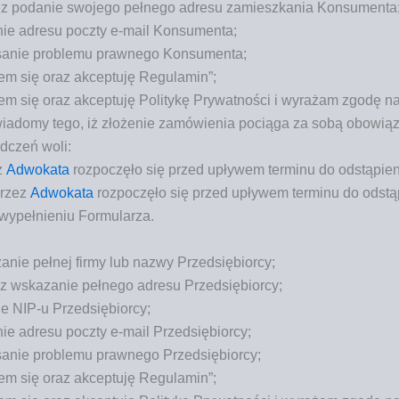
z poda­nie swo­je­go peł­ne­go adre­su zamiesz­ka­nia Konsumenta
nie adre­su pocz­ty e‑mail Konsumenta;
­sa­nie pro­ble­mu praw­ne­go Konsumenta;
em się oraz akcep­tu­ję Regulamin”;
 się oraz akcep­tu­ję Poli­ty­kę Pry­wat­no­ści i wyra­żam zgo­dę 
­do­my tego, iż zło­że­nie zamó­wie­nia pocią­ga za sobą obo­wią­z
d­czeń woli:
z
Adwo­ka­ta
roz­po­czę­ło się przed upły­wem ter­mi­nu do odstą­pi
przez
Adwo­ka­ta
roz­po­czę­ło się przed upły­wem ter­mi­nu do odst
m wypeł­nie­niu Formularza.
a­nie peł­nej fir­my lub nazwy Przedsiębiorcy;
ez wska­za­nie peł­ne­go adre­su Przedsiębiorcy;
nie NIP‑u Przedsiębiorcy;
ie adre­su pocz­ty e‑mail Przedsiębiorcy;
­sa­nie pro­ble­mu praw­ne­go Przedsiębiorcy;
em się oraz akcep­tu­ję Regulamin”;