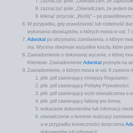
zazna­czyć pole: „Oświad­czam, że zapo­zna­łem
zazna­czyć pole: „Oświad­czam, że jestem świa
klik­nąć przy­cisk; „Wyślij” – po pra­wi­dło­wy
W przy­pad­ku, gdy praw­dzi­wość lub rze­tel­ność dan
wyko­na­nia obo­wiąz­ków, o któ­rych mowa w ust. 7 do
Adwo­kat
po otrzy­ma­niu zamó­wie­nia, o któ­rym mowa
nia. Wyce­na obej­mu­je wszyst­kie kosz­ty, któ­re pon
Zawia­do­mie­nie o doko­na­nej wyce­nie, o któ­rej m
Klien­to­wi. Zawia­do­mie­nie
Adwo­kat
prze­sy­ła na ad
Zawia­do­mie­nie, o któ­rym mowa w ust. 8 zawie­ra 
plik .pdf zawie­ra­ją­cy niniej­szy Regulamin;
plik .pdf zawie­ra­ją­cy Poli­ty­kę Prywatności;
plik .pdf zawie­ra­ją­cy wzór oświad­cze­nia o
plik .pdf zawie­ra­ją­cy fak­tu­rę pro-forma;
wska­za­nie doku­men­tów lub infor­ma­cji nie­z
oświad­cze­nie o ter­mi­nie reali­za­cji zamó­wi
a w przy­pad­ku koniecz­no­ści dorę­cze­nia
Adw
doku­men­tów lub informacji;