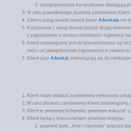
opro­gra­mo­wa­nie kom­pu­te­ro­we obsłu­gu­ją pli
W celu pra­wi­dło­we­go zło­że­nia zamó­wie­nia Klient
Zakres usług świad­czo­nych przez
Adwo­ka­ta
nie ob
Korzy­sta­nie z usług świad­czo­nych dro­gą elek­tro­n
z zagro­że­niem w posta­ci moż­li­wo­ści inge­ren­cji 
Klient zobo­wią­za­ny jest do powstrzy­ma­nia się od ja
no­ści od jakie­go­kol­wiek inge­ro­wa­nia w zawar­tość 
Klient oraz
Adwo­kat
zobo­wią­zu­ją się do nie­do­star
Klient może skła­dać zamó­wie­nia wyko­na­nia usłu
W celu zło­że­nia zamó­wie­nia Klient zobo­wią­za­ny 
Klient w pierw­szej kolej­no­ści powi­nien wska­zać 
Klient będą­cy Kon­su­men­tem powi­nien kolejno:
wypeł­nić pole: „Imię i nazwi­sko” poprzez po