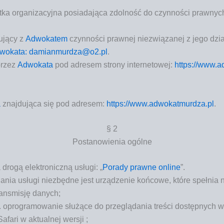
­ka orga­ni­za­cyj­na posia­da­ją­ca zdol­ność do czyn­no­ści praw­ny
­ją­cy z
Adwo­ka­tem
czyn­no­ści praw­nej nie­zwią­za­nej z jego dzi
o­ka­ta:
damianmurdza@o2.pl
.
 przez
Adwo­ka­ta
pod adre­sem stro­ny inter­ne­to­wej:
https://www.a
a
znaj­du­ją­ca się pod adre­sem:
https://www.adwokatmurdza.pl
.
§ 2
Posta­no­wie­nia ogólne
ro­gą elek­tro­nicz­ną usłu­gi: „
Pora­dy praw­ne onli­ne
”.
a­nia usłu­gi nie­zbęd­ne jest urzą­dze­nie koń­co­we, któ­re speł­nia
trans­mi­sję danych;
j. opro­gra­mo­wa­nie słu­żą­ce do prze­glą­da­nia tre­ści dostęp­nych w 
fa­ri w aktu­al­nej wersji ;