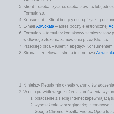
Klient – oso­ba fizycz­na, oso­ba praw­na, lub jed­nost
Formularza.
Kon­su­ment – Klient będą­cy oso­bą fizycz­ną doko­nu
E‑mail
Adwo­ka­ta
– adres pocz­ty elek­tro­nicz­nej
Adw
For­mu­larz – for­mu­larz kon­tak­to­wy zamiesz­czo­ny
wi­dło­we­go zło­że­nia zamó­wie­nia przez Klienta.
Przed­się­bior­ca – Klient nie­bę­dą­cy Konsumentem.
Stro­na Inter­ne­to­wa – stro­na inter­ne­to­wa
Adwo­ka­t
Niniej­szy Regu­la­min okre­śla warun­ki świad­cze­nia d
W celu pra­wi­dło­we­go zło­że­nia zamó­wie­nia wyko­n
połą­cze­nie z sie­cią Inter­net zapew­nia­ją­cą 
wypo­sa­że­nie w prze­glą­dar­kę inter­ne­to­wą, t
Google Chro­me, Mozil­la Fire­fox, Ope­ra lub Sa