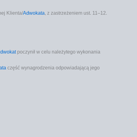
nej Klienta/
Adwo­ka­ta
, z zastrze­że­niem ust. 11–12.
dwo­kat
poczy­nił w celu nale­ży­te­go wyko­na­nia
­ta
część wyna­gro­dze­nia odpo­wia­da­ją­cą jego