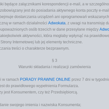
­ki będą­ce załącz­ni­ka­mi kore­spon­den­cji e‑mail, a w szcze­gól­no­ś
 zobo­wią­za­ny jest do posia­da­nia aktyw­ne­go kon­ta pocz­ty e‑mail
ej­mu­je dostar­cza­nia urzą­dzeń ani opro­gra­mo­wań wska­za­nych 
icz­ną w ramach dzia­łal­no­ści
Adwo­ka­ta
, z uwa­gi na trans­mi­sję 
nie­upo­waż­nio­nych osób trze­cich w dane prze­sy­ła­ne mię­dzy
Adwo­
kiej­kol­wiek aktyw­no­ści, któ­ra mogła­by wpły­nąć na pra­wi­dło­we 
Stro­ny Inter­ne­to­wej lub jej ele­men­ty techniczne.
­cza­nia tre­ści o cha­rak­te­rze bezprawnym.
§ 3
Warun­ki skła­da­nia i reali­za­cji zamówienia
­gi w ramach
PORADY PRAWNE ONLINE
przez 7 dni w tygo­dni
jest do pra­wi­dło­we­go wypeł­nie­nia Formularza.
czy jest Kon­su­men­tem, czy też Przedsiębiorcą.
da­nie swo­je­go imie­nia i nazwi­ska Konsumenta;