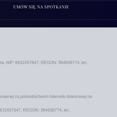
A
UMÓW SIĘ NA SPOTKANIE
 NIP: 8631657647, REGON: 364936774, tel.:
 praw­nej za pośred­nic­twem Inter­ne­tu doko­na­nej na
31657647, REGON: 364936774, tel.: