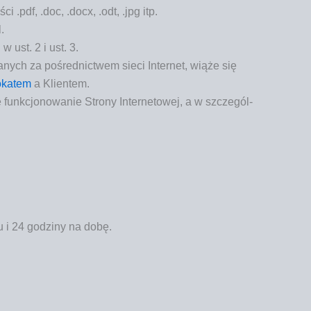
ci .pdf, .doc, .docx, .odt, .jpg itp.
.
w ust. 2 i ust. 3.
danych za pośred­nic­twem sie­ci Inter­net, wią­że się
ka­tem
a Klientem.
funk­cjo­no­wa­nie Stro­ny Inter­ne­to­wej, a w szcze­gól­
u i 24 godzi­ny na dobę.