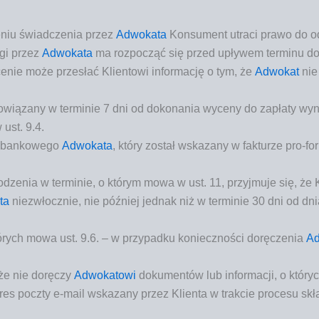
e­niu świad­cze­nia przez
Adwo­ka­ta
Kon­su­ment utra­ci pra­wo do o
­gi przez
Adwo­ka­ta
ma roz­po­cząć się przed upły­wem ter­mi­nu d
­nie może prze­słać Klien­to­wi infor­ma­cję o tym, że
Adwo­kat
nie 
o­wią­za­ny w ter­mi­nie 7 dni od doko­na­nia wyce­ny do zapła­ty wy
 ust. 9.4.
 ban­ko­we­go
Adwo­ka­ta
, któ­ry został wska­za­ny w fak­tu­rze pro-f
­dze­nia w ter­mi­nie, o któ­rym mowa w ust. 11, przyj­mu­je się, że
ta
nie­zwłocz­nie, nie póź­niej jed­nak niż w ter­mi­nie 30 dni od dni
tó­rych mowa ust. 9.6. – w przy­pad­ku koniecz­no­ści dorę­cze­nia
Ad
 że nie dorę­czy
Adwo­ka­to­wi
doku­men­tów lub infor­ma­cji, o któ­r
res pocz­ty e‑mail wska­za­ny przez Klien­ta w trak­cie pro­ce­su sk