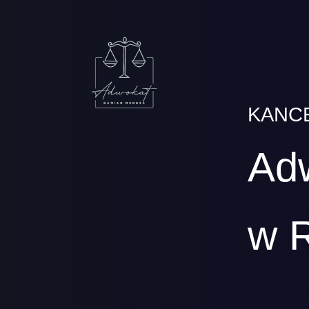
KANC
Ad
w 