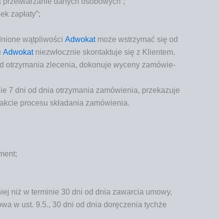
na prze­twa­rza­nie danych osobowych”;
ek zapłaty”;
nio­ne wąt­pli­wo­ści
Adwo­kat
może wstrzy­mać się od
u
Adwo­kat
nie­zwłocz­nie skon­tak­tu­je się z Klientem.
d otrzy­ma­nia zle­ce­nia, doko­nu­je wyce­ny zamó­wie­
nie 7 dni od dnia otrzy­ma­nia zamó­wie­nia, prze­ka­zu­je
rak­cie pro­ce­su skła­da­nia zamówienia.
ument;
ź­niej niż w ter­mi­nie 30 dni od dnia zawar­cia umo­wy,
owa w ust. 9.5., 30 dni od dnia dorę­cze­nia tych­że