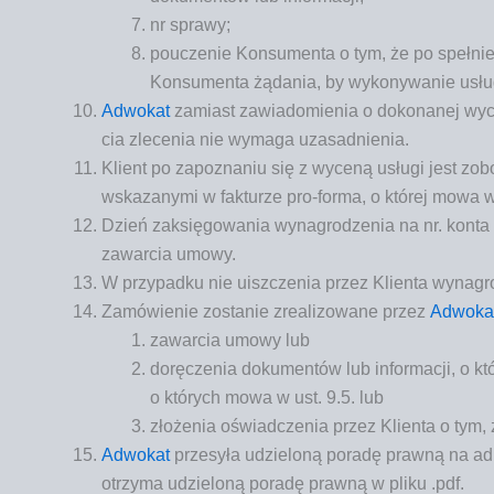
nr spra­wy;
poucze­nie Kon­su­men­ta o tym, że po speł­ni
Kon­su­men­ta żąda­nia, by wyko­ny­wa­nie usłu
Adwo­kat
zamiast zawia­do­mie­nia o doko­na­nej wyce
cia zle­ce­nia nie wyma­ga uzasadnienia.
Klient po zapo­zna­niu się z wyce­ną usłu­gi jest zob
wska­za­ny­mi w fak­tu­rze pro-for­ma, o któ­rej mowa w
Dzień zaksię­go­wa­nia wyna­gro­dze­nia na nr. kon­ta
zawar­cia umowy.
W przy­pad­ku nie uisz­cze­nia przez Klien­ta wyna­gro
Zamó­wie­nie zosta­nie zre­ali­zo­wa­ne przez
Adwo­ka­
zawar­cia umo­wy lub
dorę­cze­nia doku­men­tów lub infor­ma­cji, o k
o któ­rych mowa w ust. 9.5. lub
zło­że­nia oświad­cze­nia przez Klien­ta o tym,
Adwo­kat
prze­sy­ła udzie­lo­ną pora­dę praw­ną na ad
otrzy­ma udzie­lo­ną pora­dę praw­ną w pli­ku .pdf.