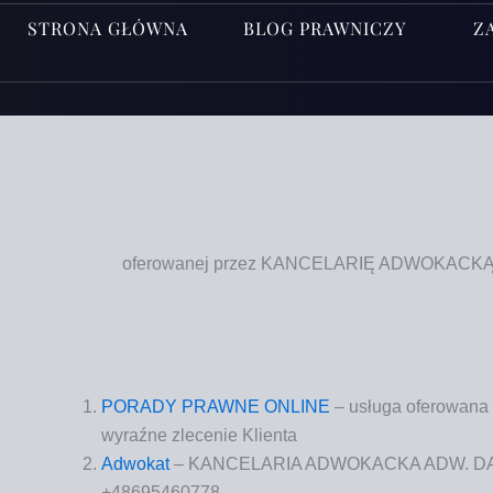
STRONA GŁÓWNA
BLOG PRAWNICZY
Z
oferowanej przez KANCELARIĘ ADWOKACKĄ AD
PORADY PRAWNE ONLINE
– usłu­ga ofe­ro­wa­n
wyraź­ne zle­ce­nie Klienta
Adwo­kat
– KANCELARIA ADWOKACKA ADW. DAMIAN 
+48695460778.