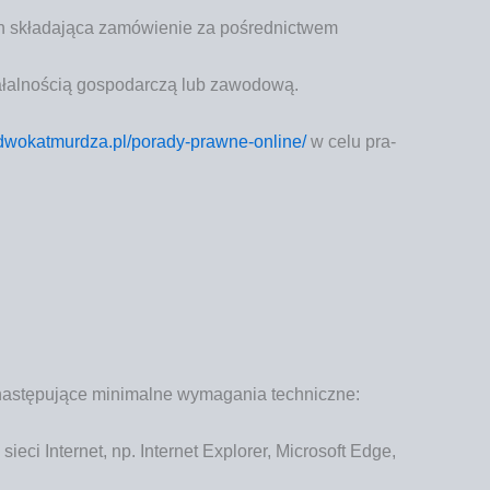
ch skła­da­ją­ca zamó­wie­nie za pośred­nic­twem
a­łal­no­ścią gospo­dar­czą lub zawodową.
dwokatmurdza.pl/porady-prawne-online/
w celu pra­
 nastę­pu­ją­ce mini­mal­ne wyma­ga­nia techniczne:
sie­ci Inter­net, np. Inter­net Explo­rer, Micro­soft Edge,