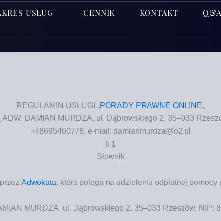
AKRES USŁUG
CENNIK
KONTAKT
Q&
REGULAMIN USŁUGI „
PORADY PRAWNE ONLINE
„
W. DAMIAN MURDZA, ul. Dąbrowskiego 2, 35–033 Rzeszów,
+48695460778, e‑mail: damianmurdza@o2.pl
§ 1
Słow­nik
a przez
Adwo­ka­ta
, któ­ra pole­ga na udzie­le­niu odpłat­nej pomo­cy
MURDZA, ul. Dąbrow­skie­go 2, 35–033 Rze­szów, NIP: 86