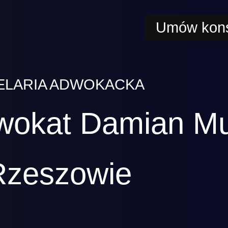
Umów kons
ELARIA ADWOKACKA
wokat Damian M
Rzeszowie