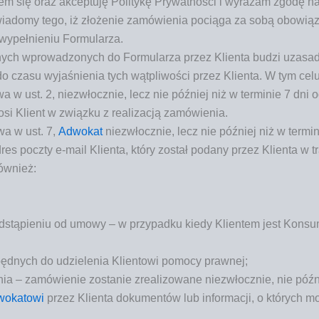
 się oraz akcep­tu­ję Poli­ty­kę Pry­wat­no­ści i wyra­żam zgo­dę 
­do­my tego, iż zło­że­nie zamó­wie­nia pocią­ga za sobą obo­wią­z
m wypeł­nie­niu Formularza.
ych wpro­wa­dzo­nych do For­mu­la­rza przez Klien­ta budzi uza­sad­
 cza­su wyja­śnie­nia tych wąt­pli­wo­ści przez Klien­ta. W tym cel
 w ust. 2, nie­zwłocz­nie, lecz nie póź­niej niż w ter­mi­nie 7 dni o
o­si Klient w związ­ku z reali­za­cją zamówienia.
owa w ust. 7,
Adwo­kat
nie­zwłocz­nie, lecz nie póź­niej niż w ter­mi­
res pocz­ty e‑mail Klien­ta, któ­ry został poda­ny przez Klien­ta w t
również:
 odstą­pie­niu od umo­wy – w przy­pad­ku kie­dy Klien­tem jest Kons
będ­nych do udzie­le­nia Klien­to­wi pomo­cy prawnej;
e­nia – zamó­wie­nie zosta­nie zre­ali­zo­wa­ne nie­zwłocz­nie, nie pó
o­ka­to­wi
przez Klien­ta doku­men­tów lub infor­ma­cji, o któ­rych m