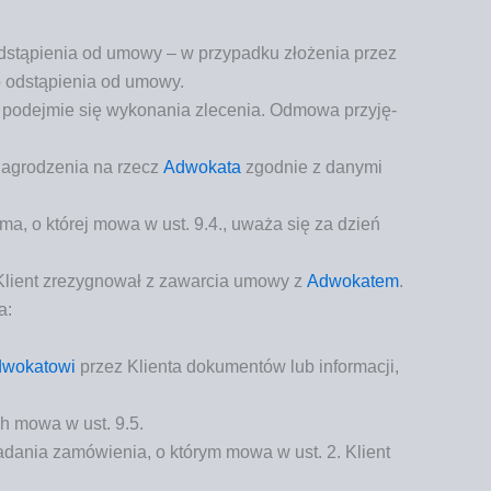
dstą­pie­nia od umo­wy – w przy­pad­ku zło­że­nia przez
o odstą­pie­nia od umowy.
podej­mie się wyko­na­nia zle­ce­nia. Odmo­wa przy­ję­
na­gro­dze­nia na rzecz
Adwo­ka­ta
zgod­nie z dany­mi
or­ma, o któ­rej mowa w ust. 9.4., uwa­ża się za dzień
 Klient zre­zy­gno­wał z zawar­cia umo­wy z
Adwo­ka­tem
.
a:
wo­ka­to­wi
przez Klien­ta doku­men­tów lub infor­ma­cji,
ych mowa w ust. 9.5.
ła­da­nia zamó­wie­nia, o któ­rym mowa w ust. 2. Klient