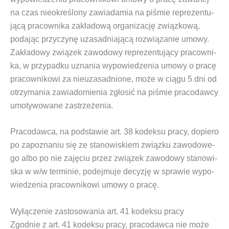
na czas nie­okre­ślo­ny zawia­da­mia na piśmie repre­zen­tu­
ją­cą pra­cow­ni­ka zakła­do­wą orga­ni­za­cję związ­ko­wą,
poda­jąc przy­czy­nę uza­sad­nia­ją­cą roz­wią­za­nie umo­wy.
Zakła­do­wy zwią­zek zawo­do­wy repre­zen­tu­ją­cy pra­cow­ni­
ka, w przy­pad­ku uzna­nia wypo­wie­dze­nia umo­wy o pra­cę
pra­cow­ni­ko­wi za nie­uza­sad­nio­ne, może w cią­gu 5 dni od
otrzy­ma­nia zawia­do­mie­nia zgło­sić na piśmie pra­co­daw­cy
umo­ty­wo­wa­ne zastrzeżenia.
Pra­co­daw­ca, na pod­sta­wie art. 38 kodek­su pra­cy, dopie­ro
po zapo­zna­niu się ze sta­no­wi­skiem związ­ku zawo­do­we­
go albo po nie zaję­ciu przez zwią­zek zawo­do­wy sta­no­wi­
ska w w/w ter­mi­nie, podej­mu­je decy­zję w spra­wie wypo­
wie­dze­nia pra­cow­ni­ko­wi umo­wy o pracę.
Wyłączenie zastosowania art. 41 kodeksu pracy
Zgod­nie z art. 41 kodek­su pra­cy, pra­co­daw­ca nie może