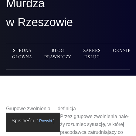
Murdza
w Rzeszowie
STRONA
BLOG
ZAKRES
CENNIK
GŁÓWNA
PRAWNICZY
USŁUG
Grupowe zwolnienia — definicja
Przez
gru­po­we zwol­nie­nia
nale­
Spis tre­ści
Roz­wiń
ży rozu­mieć sytu­ację, w któ­rej
pra­co­daw­ca zatrud­nia­ją­cy co