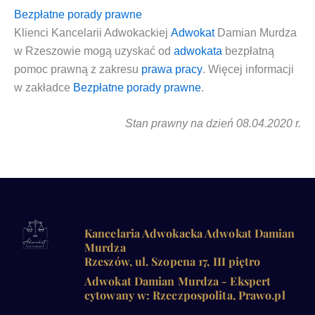
Bezpłatne porady prawne
Klien­ci
Kan­ce­la­rii Adwo­kac­kiej
Adwo­kat
Damian Mur­dza
w Rze­szo­wie
mogą uzy­skać od
adwo­ka­ta
bez­płat­ną
pomoc praw­ną
z zakre­su
pra­wa pra­cy
. Wię­cej infor­ma­cji
w zakład­ce
Bez­płat­ne pora­dy praw­ne
.
Stan praw­ny na dzień 08.04.2020 r.
Kancelaria Adwokacka Adwokat Damian
Murdza
Rzeszów, ul. Szopena 17, III piętro
Adwokat Damian Murdza - Ekspert
cytowany w: Rzeczpospolita, Prawo.pl