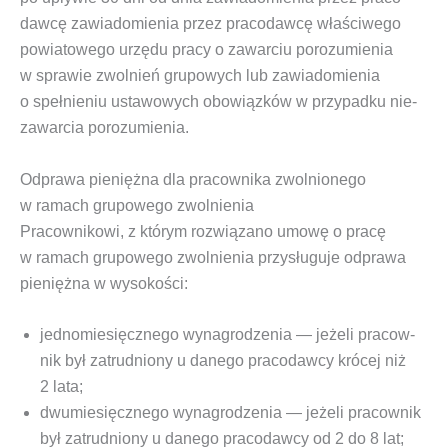
daw­cę zawia­do­mie­nia przez pra­co­daw­cę wła­ści­we­go
powia­to­we­go urzę­du pra­cy o zawar­ciu poro­zu­mie­nia
w spra­wie
zwol­nień gru­po­wych
lub zawia­do­mie­nia
o speł­nie­niu usta­wo­wych obo­wiąz­ków w przy­pad­ku nie­
za­war­cia porozumienia.
Odprawa pieniężna dla pracownika zwolnionego
w ramach grupowego zwolnienia
Pra­cow­ni­ko­wi, z któ­rym roz­wią­za­no umo­wę o pra­cę
w ramach
gru­po­we­go zwol­nie­nia
przy­słu­gu­je odpra­wa
pie­nięż­na w wysokości:
jed­no­mie­sięcz­ne­go wyna­gro­dze­nia — jeże­li pra­cow­
nik był zatrud­nio­ny u dane­go pra­co­daw­cy kró­cej niż
2 lata;
dwu­mie­sięcz­ne­go wyna­gro­dze­nia — jeże­li pra­cow­nik
był zatrud­nio­ny u dane­go pra­co­daw­cy od 2 do 8 lat;