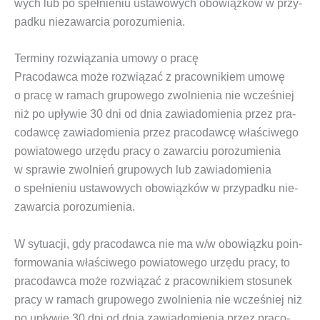
wych
lub po speł­nie­niu usta­wo­wych obo­wiąz­ków w przy­
pad­ku nie­za­war­cia porozumienia.
Terminy rozwiązania umowy o pracę
Pra­co­daw­ca może roz­wią­zać z pra­cow­ni­kiem umo­wę
o pra­cę w ramach
gru­po­we­go zwol­nie­nia
nie wcze­śniej
niż po upły­wie 30 dni od dnia zawia­do­mie­nia przez pra­
co­daw­cę zawia­do­mie­nia przez pra­co­daw­cę wła­ści­we­go
powia­to­we­go urzę­du pra­cy o zawar­ciu poro­zu­mie­nia
w spra­wie
zwol­nień gru­po­wych
lub zawia­do­mie­nia
o speł­nie­niu usta­wo­wych obo­wiąz­ków w przy­pad­ku nie­
za­war­cia porozumienia.
W sytu­acji, gdy pra­co­daw­ca nie ma w/w obo­wiąz­ku poin­
for­mo­wa­nia wła­ści­we­go powia­to­we­go urzę­du pra­cy, to
pra­co­daw­ca może roz­wią­zać z pra­cow­ni­kiem sto­su­nek
pra­cy w ramach
gru­po­we­go zwol­nie­nia
nie wcze­śniej niż
po upły­wie 30 dni od dnia zawia­do­mie­nia przez pra­co­