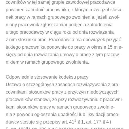
cow­ni­ków w tej samej gru­pie zawo­do­wej pra­co­daw­ca
powi­nien zatrud­nić pra­cow­ni­ka, z któ­rym roz­wią­zał sto­su­
nek pra­cy w ramach
gru­po­we­go zwol­nie­nia
, jeże­li zwol­
nio­ny pra­cow­nik zgło­si zamiar pod­ję­cia zatrud­nie­nia
u tego pra­co­daw­cy w cią­gu roku od dnia roz­wią­za­nia
z nim sto­sun­ku prac. Pra­co­daw­ca ma obo­wią­zek przy­jąć
takie­go pra­cow­ni­ka ponow­nie do pra­cy w okre­sie 15 mie­
się­cy od dnia roz­wią­za­nia umo­wy o pra­cę z tym pra­cow­
ni­kiem w ramach
gru­po­we­go zwol­nie­nia
.
Odpowiednie stosowanie kodeksu pracy
Usta­wa o szcze­gól­nych zasa­dach roz­wią­zy­wa­nia z pra­
cow­ni­ka­mi sto­sun­ków pra­cy z przy­czyn nie­do­ty­czą­cych
pra­cow­ni­ków sta­no­wi, że przy roz­wią­zy­wa­niu z pra­cow­ni­
ka­mi sto­sun­ków pra­cy w ramach
gru­po­we­go zwol­nie­
nia
z powo­du ogło­sze­nia upa­dło­ści lub likwi­da­cji pra­co­
1
daw­cy sto­su­je się prze­pi­sy art. 41
§ 1, art. 177 § 4 i
8