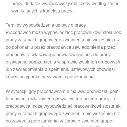
pra­cy, doda­tek wyrów­naw­czy obli­czo­ny według zasad
wyni­ka­ją­cych z kodek­su pracy.
Terminy wypowiedzenia umowy o pracę
Pra­co­daw­ca może wypo­wie­dzieć pra­cow­ni­ko­wi sto­su­nek
pra­cy w ramach
gru­po­we­go zwol­nie­nia
nie wcze­śniej niż
po doko­na­niu przez pra­co­daw­cę zawia­do­mie­nia przez
pra­co­daw­cę wła­ści­we­go powia­to­we­go urzę­du pra­cy
o zawar­ciu poro­zu­mie­nia w spra­wie
zwol­nień gru­po­wych
lub zawia­do­mie­nia o speł­nie­niu usta­wo­wych obo­wiąz­
ków w przy­pad­ku nie­za­war­cia porozumienia.
W sytu­acji, gdy pra­co­daw­ca nie ma w/w obo­wiąz­ku poin­
for­mo­wa­nia wła­ści­we­go powia­to­we­go urzę­du pra­cy, to
pra­co­daw­ca może wypo­wie­dzieć pra­cow­ni­ko­wi sto­su­nek
pra­cy w ramach
gru­po­we­go zwol­nie­nia
nie wcze­śniej niż
po zawar­ciu poro­zu­mie­nia w spra­wie
zwol­nień gru­po­