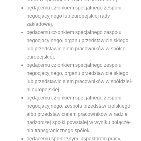
będą­ce­mu człon­kiem spe­cjal­ne­go zespo­łu
nego­cja­cyj­ne­go lub euro­pej­skiej rady
zakładowej,
będą­ce­mu człon­kiem spe­cjal­ne­go zespo­łu
nego­cja­cyj­ne­go, orga­nu przed­sta­wi­ciel­skie­go
lub przed­sta­wi­cie­lem pra­cow­ni­ków w spół­ce
europejskiej,
będą­ce­mu człon­kiem spe­cjal­ne­go zespo­łu
nego­cja­cyj­ne­go, orga­nu przed­sta­wi­ciel­skie­go
lub przed­sta­wi­cie­lem pra­cow­ni­ków w spół­dziel­
ni europejskiej,
będą­ce­mu człon­kiem spe­cjal­ne­go zespo­łu
nego­cja­cyj­ne­go, zespo­łu przed­sta­wi­ciel­skie­go
albo przed­sta­wi­cie­lem pra­cow­ni­ków w radzie
nad­zor­czej spół­ki powsta­łej w wyni­ku połą­cze­
nia trans­gra­nicz­ne­go spółek,
będą­ce­mu spo­łecz­nym inspek­to­rem pracy,