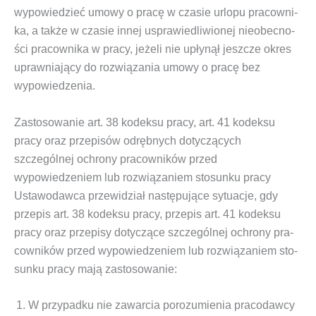
wypo­wie­dzieć umo­wy o pra­cę w cza­sie urlo­pu pra­cow­ni­
ka, a tak­że w cza­sie innej uspra­wie­dli­wio­nej nie­obec­no­
ści pra­cow­ni­ka w pra­cy, jeże­li nie upły­nął jesz­cze okres
upraw­nia­ją­cy do roz­wią­za­nia umo­wy o pra­cę bez
wypowiedzenia.
Zastosowanie art. 38 kodeksu pracy, art. 41 kodeksu
pracy oraz przepisów odrębnych dotyczących
szczególnej ochrony pracowników przed
wypowiedzeniem lub rozwiązaniem stosunku pracy
Usta­wo­daw­ca prze­wi­dział nastę­pu­ją­ce sytu­acje, gdy
prze­pis art. 38 kodek­su pra­cy, prze­pis art. 41 kodek­su
pra­cy oraz prze­pi­sy doty­czą­ce szcze­gól­nej ochro­ny pra­
cow­ni­ków przed wypo­wie­dze­niem lub roz­wią­za­niem sto­
sun­ku pra­cy mają zastosowanie:
W przy­pad­ku nie zawar­cia poro­zu­mie­nia pra­co­daw­cy