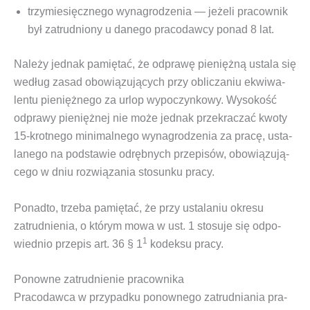
trzy­mie­sięcz­ne­go wyna­gro­dze­nia — jeże­li pra­cow­nik
był zatrud­nio­ny u dane­go pra­co­daw­cy ponad 8 lat.
Nale­ży jed­nak pamię­tać, że odpra­wę pie­nięż­ną usta­la się
według zasad obo­wią­zu­ją­cych przy obli­cza­niu ekwi­wa­
len­tu pie­nięż­ne­go za urlop wypo­czyn­ko­wy. Wyso­kość
odpra­wy pie­nięż­nej nie może jed­nak prze­kra­czać kwo­ty
15-krot­ne­go mini­mal­ne­go wyna­gro­dze­nia za pra­cę, usta­
la­ne­go na pod­sta­wie odręb­nych prze­pi­sów, obo­wią­zu­ją­
ce­go w dniu roz­wią­za­nia sto­sun­ku pracy.
Ponad­to, trze­ba pamię­tać, że przy usta­la­niu okre­su
zatrud­nie­nia, o któ­rym mowa w ust. 1 sto­su­je się odpo­
1
wied­nio prze­pis art. 36 § 1
kodek­su pracy.
Ponowne zatrudnienie pracownika
Pra­co­daw­ca w przy­pad­ku ponow­ne­go zatrud­nia­nia pra­