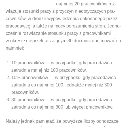
naj­mniej 20 pra­cow­ni­ków roz­
wią­zu­je sto­sun­ki pra­cy z przy­czyn nie­do­ty­czą­cych pra­
cow­ni­ków, w dro­dze wypo­wie­dze­nia doko­na­ne­go przez
pra­co­daw­cę, a tak­że na mocy poro­zu­mie­nia stron. Jed­no­
cze­śnie roz­wią­za­nie sto­sun­ku pra­cy z pra­cow­ni­ka­mi
w okre­sie nie­prze­kra­cza­ją­cym 30 dni musi obej­mo­wać co
najmniej:
10 pra­cow­ni­ków — w przy­pad­ku, gdy pra­co­daw­ca
zatrud­nia mniej niż 100 pracowników.
10% pra­cow­ni­ków — w przy­pad­ku, gdy pra­co­daw­ca
zatrud­nia co naj­mniej 100, jed­nak­że mniej niż 300
pracowników.
30 pra­cow­ni­ków — w przy­pad­ku, gdy pra­co­daw­ca
zatrud­nia co naj­mniej 300 lub wię­cej pracowników.
Nale­ży jed­nak pamię­tać, że powyż­sze licz­by odno­szą­ce