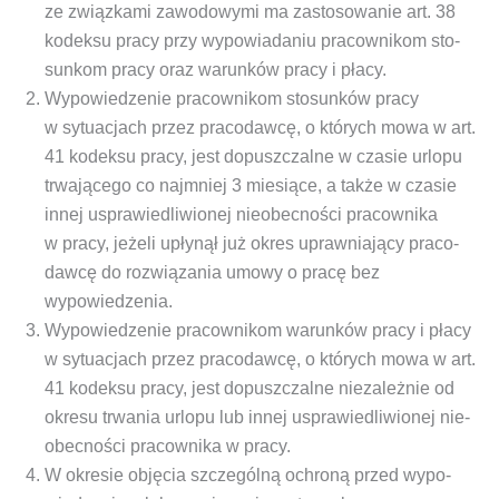
ze związ­ka­mi zawo­do­wy­mi ma zasto­so­wa­nie art. 38
kodek­su pra­cy przy wypo­wia­da­niu pra­cow­ni­kom sto­
sun­kom pra­cy oraz warun­ków pra­cy i płacy.
Wypo­wie­dze­nie pra­cow­ni­kom sto­sun­ków pra­cy
w sytu­acjach przez pra­co­daw­cę, o któ­rych mowa w art.
41 kodek­su pra­cy, jest dopusz­czal­ne w cza­sie urlo­pu
trwa­ją­ce­go co naj­mniej 3 mie­sią­ce, a tak­że w cza­sie
innej uspra­wie­dli­wio­nej nie­obec­no­ści pra­cow­ni­ka
w pra­cy, jeże­li upły­nął już okres upraw­nia­ją­cy pra­co­
daw­cę do roz­wią­za­nia umo­wy o pra­cę bez
wypowiedzenia.
Wypo­wie­dze­nie pra­cow­ni­kom warun­ków pra­cy i pła­cy
w sytu­acjach przez pra­co­daw­cę, o któ­rych mowa w art.
41 kodek­su pra­cy, jest dopusz­czal­ne nie­za­leż­nie od
okre­su trwa­nia urlo­pu lub innej uspra­wie­dli­wio­nej nie­
obec­no­ści pra­cow­ni­ka w pracy.
W okre­sie obję­cia szcze­gól­ną ochro­ną przed wypo­