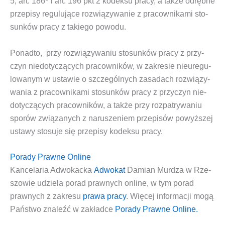
5, art. 186
i art. 196 pkt 2 kodek­su pra­cy, a tak­że odręb­ne
prze­pi­sy regu­lu­ją­ce roz­wią­zy­wa­nie z pra­cow­ni­ka­mi sto­
sun­ków pra­cy z takie­go powodu.
Ponad­to,
przy roz­wią­zy­wa­niu sto­sun­ków pra­cy z przy­
czyn nie­do­ty­czą­cych pra­cow­ni­ków, w zakre­sie nie­ure­gu­
lo­wa­nym w usta­wie o szcze­gól­nych zasa­dach roz­wią­zy­
wa­nia z pra­cow­ni­ka­mi sto­sun­ków pra­cy z przy­czyn nie­
do­ty­czą­cych pra­cow­ni­ków, a tak­że przy roz­pa­try­wa­niu
spo­rów zwią­za­nych z naru­sze­niem prze­pi­sów powyż­szej
usta­wy sto­su­je się prze­pi­sy kodek­su pracy.
Porady Prawne Online
Kan­ce­la­ria Adwo­kac­ka
Adwo­kat
Damian Mur­dza w Rze­
szo­wie
udzie­la
porad praw­nych onli­ne
, w tym
porad
praw­nych
z zakre­su
pra­wa pra­cy
.
Wię­cej infor­ma­cji mogą
Pań­stwo zna­leźć w zakład­ce
Pora­dy Praw­ne Online.