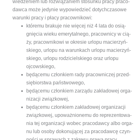
wie­dze­niem lub roz­wią­za­niem sto­sun­ku pra­cy pra­co­
daw­ca może jedy­nie wypo­wie­dzieć dotych­cza­so­we
warun­ki pra­cy i pła­cy pracownikowi:
któ­re­mu bra­ku­je nie wię­cej niż 4 lata do osią­
gnię­cia wie­ku eme­ry­tal­ne­go, pra­cow­ni­cy w cią­
ży, pra­cow­ni­ko­wi w okre­sie urlo­pu macie­rzyń­
skie­go, urlo­pu na warun­kach urlo­pu macie­rzyń­
skie­go, urlo­pu rodzi­ciel­skie­go oraz urlo­pu
ojcowskiego,
będą­ce­mu człon­kiem rady pra­cow­ni­czej przed­
się­bior­stwa państwowego,
będą­ce­mu człon­kiem zarzą­du zakła­do­wej orga­
ni­za­cji związkowej,
będą­ce­mu człon­kiem zakła­do­wej orga­ni­za­cji
związ­ko­wej, upo­waż­nio­ne­mu do repre­zen­to­wa­
nia tej orga­ni­za­cji wobec pra­co­daw­cy albo orga­
nu lub oso­by doko­nu­ją­cej za pra­co­daw­cę czyn­
no­ści w spra­wach z zakre­su pra­wa pracy,