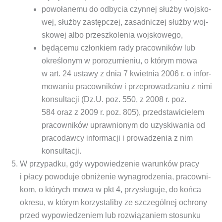
powo­ła­ne­mu do odby­cia czyn­nej służ­by woj­sko­
wej, służ­by zastęp­czej, zasad­ni­czej służ­by woj­
sko­wej albo prze­szko­le­nia wojskowego,
będą­ce­mu człon­kiem rady pra­cow­ni­ków lub
okre­ślo­nym w poro­zu­mie­niu, o któ­rym mowa
w art. 24 usta­wy z dnia 7 kwiet­nia 2006 r. o infor­
mo­wa­niu pra­cow­ni­ków i prze­pro­wa­dza­niu z nimi
kon­sul­ta­cji (Dz.U. poz. 550, z 2008 r. poz.
584 oraz z 2009 r. poz. 805), przed­sta­wi­cie­lem
pra­cow­ni­ków upraw­nio­nym do uzy­ski­wa­nia od
pra­co­daw­cy infor­ma­cji i pro­wa­dze­nia z nim
konsultacji.
W przy­pad­ku, gdy wypo­wie­dze­nie warun­ków pra­cy
i pła­cy powo­du­je obni­że­nie wyna­gro­dze­nia, pra­cow­ni­
kom, o któ­rych mowa w pkt 4, przy­słu­gu­je, do koń­ca
okre­su, w któ­rym korzy­sta­li­by ze szcze­gól­nej ochro­ny
przed wypo­wie­dze­niem lub roz­wią­za­niem sto­sun­ku