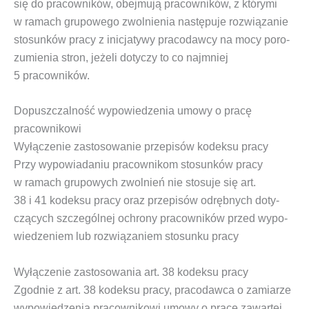
się do pra­cow­ni­ków, obej­mu­ją pra­cow­ni­ków, z któ­ry­mi
w ramach
gru­po­we­go zwol­nie­nia
nastę­pu­je roz­wią­za­nie
sto­sun­ków pra­cy z ini­cja­ty­wy pra­co­daw­cy na mocy poro­
zu­mie­nia stron, jeże­li doty­czy to co naj­mniej
5 pracowników.
Dopuszczalność wypowiedzenia umowy o pracę
pracownikowi
Wyłączenie zastosowanie przepisów kodeksu pracy
Przy wypo­wia­da­niu pra­cow­ni­kom sto­sun­ków pra­cy
w ramach
gru­po­wych zwol­nień
nie sto­su­je się art.
38 i 41 kodek­su pra­cy oraz prze­pi­sów odręb­nych doty­
czą­cych szcze­gól­nej ochro­ny pra­cow­ni­ków przed wypo­
wie­dze­niem lub roz­wią­za­niem sto­sun­ku pracy
Wyłączenie zastosowania art. 38 kodeksu pracy
Zgod­nie z art. 38 kodek­su pra­cy, pra­co­daw­ca o zamia­rze
wypo­wie­dze­nia pra­cow­ni­ko­wi umo­wy o pra­cę zawar­tej